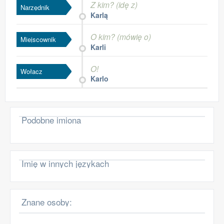
Z kim? (idę z)
Narzędnik
Karlą
O kim? (mówię o)
Miejscownik
Karli
O!
Wołacz
Karlo
Podobne imiona
Imię w innych językach
Znane osoby: