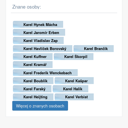
Znane osoby:
Karel Hynek Mácha
Karel Jaromír Erben
Karel Vladislav Zap
Karel Havlíček Borovský
Karel Brančik
Karel Kuffner
Karel Škorpil
Karel Kramář
Karel Frederik Wenckebach
Karel Boublík
Karel Kašpar
Karel Farský
Karel Halík
Karel Heijting
Karel Verbist
Więcej o znanych osobach