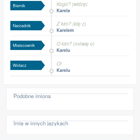
Kogo? (widzę)
Biernik
Karela
Z kim? (idę z)
Narzędnik
Karelem
O kim? (mówię o)
Miejscownik
Karelu
O!
Wołacz
Karelu
Podobne imiona
Imię w innych językach