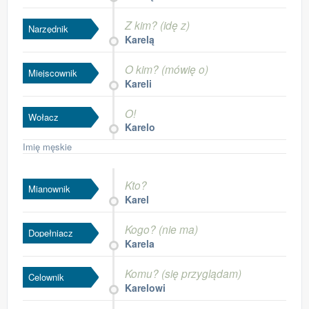
Z kim? (idę z)
Narzędnik
Karelą
O kim? (mówię o)
Miejscownik
Kareli
O!
Wołacz
Karelo
Imię męskie
Kto?
Mianownik
Karel
Kogo? (nie ma)
Dopełniacz
Karela
Komu? (się przyglądam)
Celownik
Karelowi