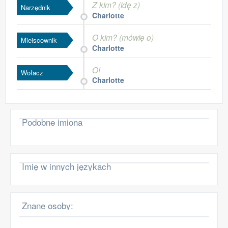
Z kim? (idę z)
Narzędnik
Charlotte
O kim? (mówię o)
Miejscownik
Charlotte
O!
Wołacz
Charlotte
Podobne imiona
Imię w innych językach
Znane osoby: