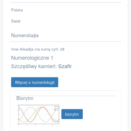
Polska
Świat
Numerologia
Imie Arkadija ma sumę cyfr: 28
Numerologiczne 1
Szczęśliwy kamień:
Szafir
Więcej o numerlologii
Biorytm
biorytm