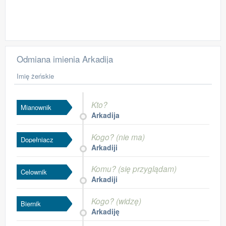
Odmiana imienia Arkadija
Imię żeńskie
Kto?
Mianownik
Arkadija
Kogo? (nie ma)
Dopełniacz
Arkadiji
Komu? (się przyglądam)
Celownik
Arkadiji
Kogo? (widzę)
Biernik
Arkadiję