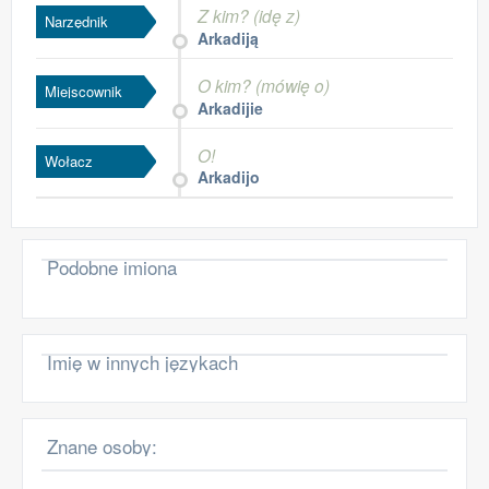
Z kim? (idę z)
Narzędnik
Arkadiją
O kim? (mówię o)
Miejscownik
Arkadijie
O!
Wołacz
Arkadijo
Podobne imiona
Imię w innych językach
Znane osoby: