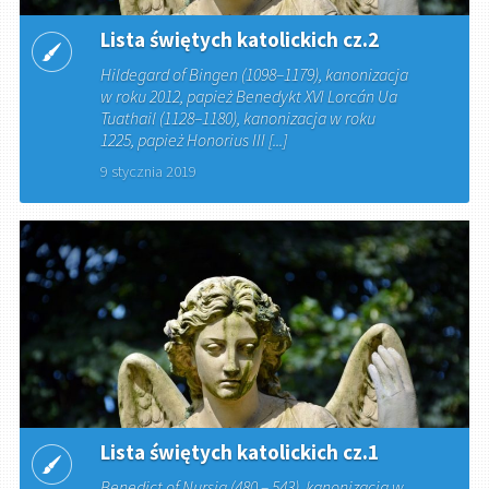
Lista świętych katolickich cz.2
Hildegard of Bingen (1098–1179), kanonizacja
w roku 2012, papież Benedykt XVI Lorcán Ua
Tuathail (1128–1180), kanonizacja w roku
1225, papież Honorius III [...]
9 stycznia 2019
Lista świętych katolickich cz.1
Benedict of Nursia (480 – 543), kanonizacja w