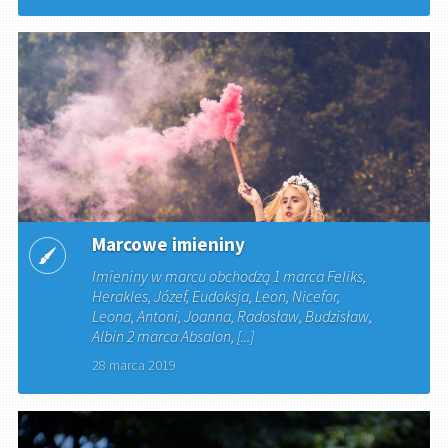
Marcowe imieniny
Imieniny w marcu obchodzą 1 marca Feliks,
Herakles, Józef, Eudoksja, Leon, Nicefor,
Leona, Antoni, Joanna, Radosław, Budzisław,
Albin 2 marca Absalon, [...]
28 marca 2019