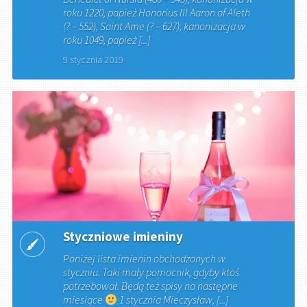
roku 1220, papież Honorius III Aaron of Aleth
(? – 552), Saint Ame (? – 627), kanonizacja w
roku 1049, papież [...]
9 stycznia 2019
Styczniowe imieniny
Poniżej lista imienin obchodzonych w
styczniu. Taki mały pomocnik, gdyby ktoś
potrzebował. Będą też spisy na następne
miesiące
1 stycznia Mieczysław, [...]