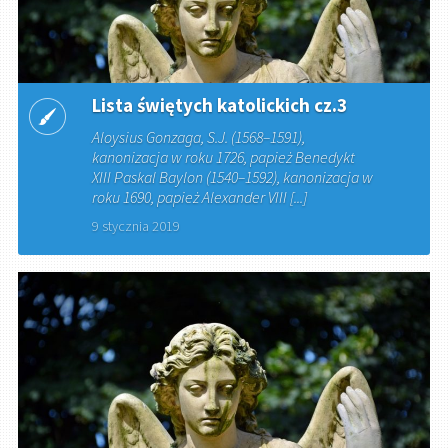
Lista świętych katolickich cz.3
Aloysius Gonzaga, S.J. (1568–1591),
kanonizacja w roku 1726, papież Benedykt
XIII Paskal Baylon (1540–1592), kanonizacja w
roku 1690, papież Alexander VIII [...]
9 stycznia 2019