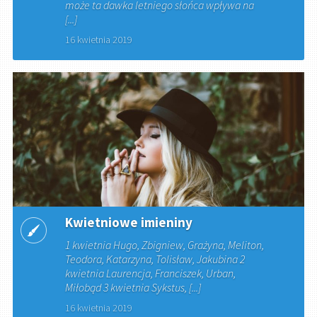
może ta dawka letniego słońca wpływa na
[...]
16 kwietnia 2019
Kwietniowe imieniny
1 kwietnia Hugo, Zbigniew, Grażyna, Meliton,
Teodora, Katarzyna, Tolisław, Jakubina 2
kwietnia Laurencja, Franciszek, Urban,
Miłobąd 3 kwietnia Sykstus, [...]
16 kwietnia 2019