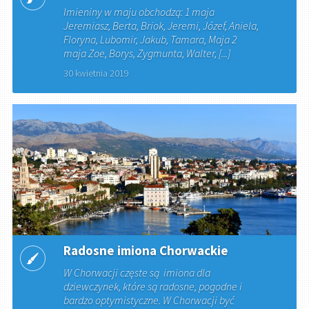
Imieniny w maju obchodzą: 1 maja
Jeremiasz, Berta, Briok, Jeremi, Józef, Aniela,
Floryna, Lubomir, Jakub, Tamara, Maja 2
maja Zoe, Borys, Zygmunta, Walter, [...]
30 kwietnia 2019
Radosne imiona Chorwackie
W Chorwacji częste są imiona dla
dziewczynek, które są radosne, pogodne i
bardzo optymistyczne. W Chorwacji być