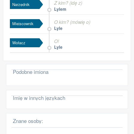
Z kim? (idę z)
Narzędnik
Lylem
O kim? (mówię o)
Miejscownik
Lyle
O!
Wołacz
Lyle
Podobne imiona
Imię w innych językach
Znane osoby: