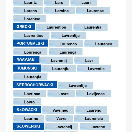
Lauritz
Lars
Lauri
Lorens
Larsina
Laurense
Lorentse
GRECKI
Laurentios
Laurentia
Lavrentios
Lavrentija
PORTUGALSKI
Lourenco
Laurenco
Lourença
Laurença
ROSYJSKI
Lavrentij
Lavr
RUMUŃSKI
Laurenţiu
Lavrentie
Laurenţia
SERBOCHORWACKI
Lavrentije
Lovrinac
Lovre
Lovijenac
Lovro
SŁOWACKI
Vavřinec
Laurenc
Laurinc
Vavro
Laurencia
SŁOWEŃSKI
Lavrencij
Lavrenc