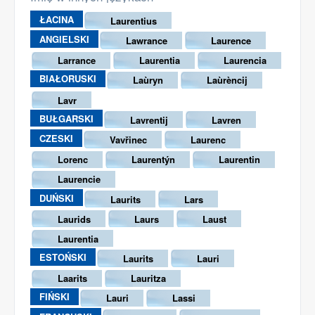
ŁACINA
Laurentius
ANGIELSKI
Lawrance
Laurence
Larrance
Laurentia
Laurencia
BIAŁORUSKI
Laùryn
Laùrèncij
Lavr
BUŁGARSKI
Lavrentij
Lavren
CZESKI
Vavřinec
Laurenc
Lorenc
Laurentýn
Laurentin
Laurencie
DUŃSKI
Laurits
Lars
Laurids
Laurs
Laust
Laurentia
ESTOŃSKI
Laurits
Lauri
Laarits
Lauritza
FIŃSKI
Lauri
Lassi