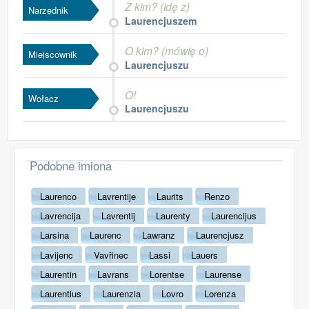
Z kim? (idę z)
Narzędnik
Laurencjuszem
O kim? (mówię o)
Miejscownik
Laurencjuszu
O!
Wołacz
Laurencjuszu
Podobne imiona
Laurenco
Lavrentije
Laurits
Renzo
Lavrencija
Lavrentij
Laurenty
Laurencijus
Larsina
Laurenc
Lawranz
Laurencjusz
Lavijenc
Vavřinec
Lassi
Lauers
Laurentin
Lavrans
Lorentse
Laurense
Laurentius
Laurenzia
Lovro
Lorenza