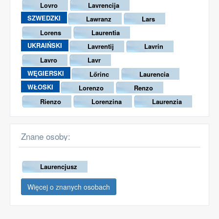
Lovro
Lavrencija
SZWEDZKI
Lawranz
Lars
Lorens
Laurentia
UKRAIŃSKI
Lavrentij
Lavrin
Lavro
Lavr
WĘGIERSKI
Lőrinc
Laurencia
WŁOSKI
Lorenzo
Renzo
Rienzo
Lorenzina
Laurenzia
Znane osoby:
Laurencjusz
Więcej o znanych osobach