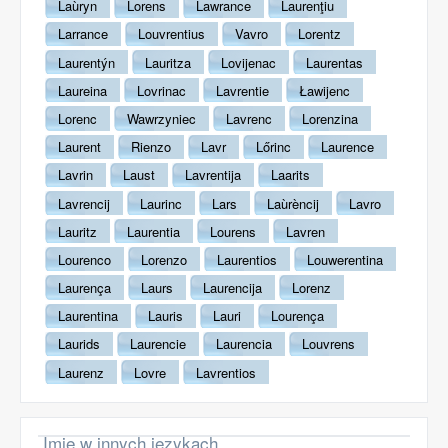
Laùryn
Lorens
Lawrance
Laurenţiu
Larrance
Louvrentius
Vavro
Lorentz
Laurentýn
Lauritza
Lovijenac
Laurentas
Laureina
Lovrinac
Lavrentie
Ławijenc
Lorenc
Wawrzyniec
Lavrenc
Lorenzina
Laurent
Rienzo
Lavr
Lőrinc
Laurence
Lavrin
Laust
Lavrentija
Laarits
Lavrencij
Laurinc
Lars
Laùrèncij
Lavro
Lauritz
Laurentia
Lourens
Lavren
Lourenco
Lorenzo
Laurentios
Louwerentina
Laurença
Laurs
Laurencija
Lorenz
Laurentina
Lauris
Lauri
Lourença
Laurids
Laurencie
Laurencia
Louvrens
Laurenz
Lovre
Lavrentios
Imię w innych językach