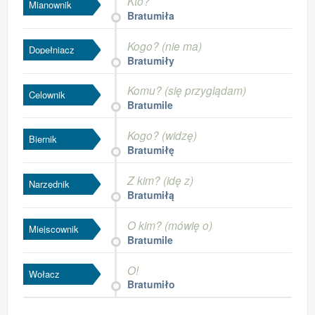
Kto?
Mianownik
Bratumiła
Kogo? (nie ma)
Dopełniacz
Bratumiły
Komu? (się przyglądam)
Celownik
Bratumile
Kogo? (widzę)
Biernik
Bratumiłę
Z kim? (idę z)
Narzędnik
Bratumiłą
O kim? (mówię o)
Miejscownik
Bratumile
O!
Wołacz
Bratumiło