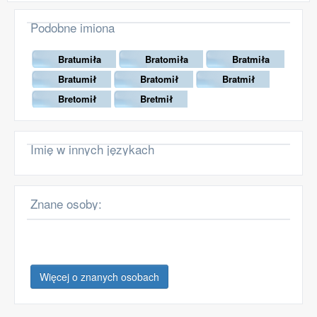
Podobne imiona
Bratumiła
Bratomiła
Bratmiła
Bratumił
Bratomił
Bratmił
Bretomił
Bretmił
Imię w innych językach
Znane osoby:
Więcej o znanych osobach