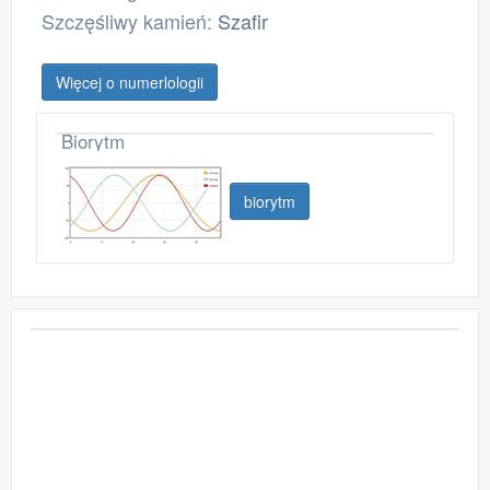
Szczęśliwy kamień:
Szafir
Więcej o numerlologii
Biorytm
biorytm