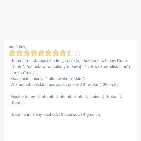
oceń imię:
Bratumiła – staropolskie imię żeńskie, złożone z członów Bratu-
("bratu", "członkowi wspólnoty rodowej", "człowiekowi bliskiemu")
i -miła ("miła").
Znaczenie imienia: "miła swoim bliskim".
W źródłach polskich poświadczone w XIII wieku (1265 rok).
Męskie formy: Bratumił, Bratomił, Bratmił, (zniem.) Bretomił,
Bretmił.
Bratmiła imieniny obchodzi 3 czerwca i 4 grudnia.